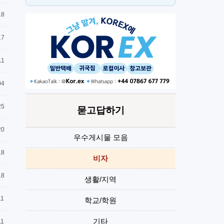
스
H
18
17
11
04
25
묻고답하기
20
우수게시물 모음
18
비자
18
생활/지역
11
학교/학원
기타
11