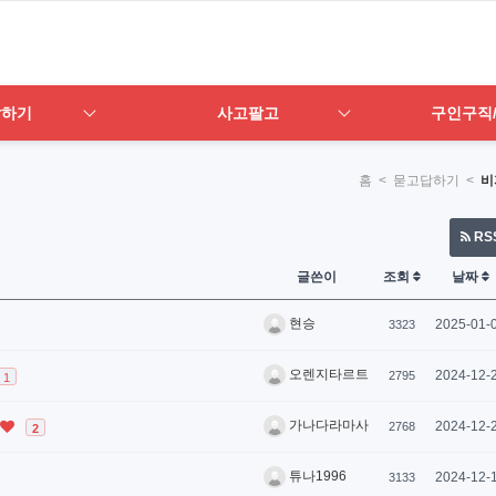
답하기
사고팔고
구인구직
홈
< 묻고답하기 <
비
RS
글쓴이
조회
날짜
현승
2025-01-
3323
오렌지타르트
2024-12-
2795
1
가나다라마사
2024-12-
2768
2
튜나1996
2024-12-
3133