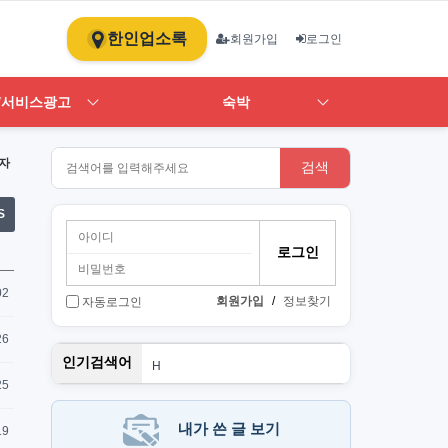
한인업소록
회원가입
로그인
/서비스광고
숙박
자
검색
S
02
회원가입
/
정보찾기
자동로그인
26
스
인기검색어
H
1
25
ST
art
PT
내가 쓴 글 보기
19
뉴몰