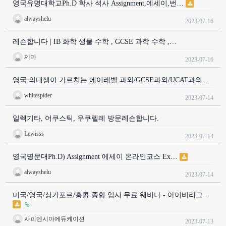
영국유명대학교Ph.D 학사 석사 Assignment,에세이,번…
alwayshelu
2023-07-16
레슨합니다 | IB 화학 생물 수학 , GCSE 과학 수학 ,…
제마
2023-07-16
영국 의대생이 가르치는 에이레벨 과외/GCSE과외/UCAT과외…
whitespider
2023-07-14
일렉기타, 어쿠스틱, 우쿠렐레 방문레슨합니다.
Lewisss
2023-07-14
영국명문대Ph.D) Assignment 에세이 온라인코스 Ex…
alwayshelu
2023-07-14
미국/영국/싱가포르/홍콩 종합 입시 무료 웨비나 - 아이비리그…
사피엔시아에듀케이션
2023-07-13