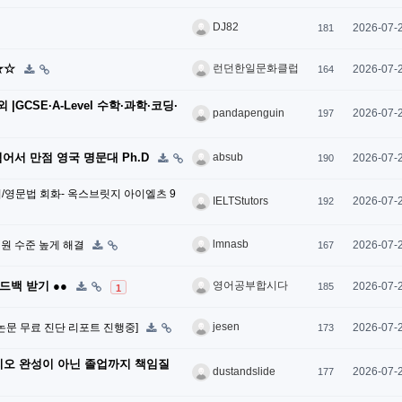
DJ82
2026-07-
181
★☆
런던한일문화클럽
2026-07-
164
외 |GCSE·A-Level 수학·과학·코딩·
2026-07-
pandapenguin
197
를 넘어서 만점 영국 명문대 Ph.D
absub
2026-07-
190
과외/영문법 회화- 옥스브릿지 아이엘츠 9
2026-07-
IELTStutors
192
lmnasb
 지원 수준 높게 해결
2026-07-
167
피드백 받기 ●●
영어공부합시다
2026-07-
185
1
jesen
 [논문 무료 진단 리포트 진행중]
2026-07-
173
포트폴리오 완성이 아닌 졸업까지 책임질
2026-07-
dustandslide
177