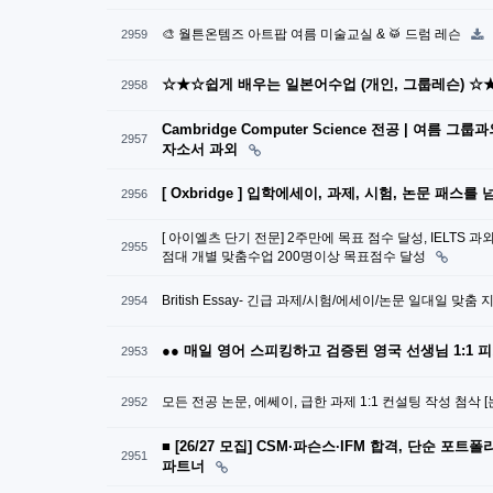
🎨 월튼온템즈 아트팝 여름 미술교실 & 🥁 드럼 레슨
2959
☆★☆쉽게 배우는 일본어수업 (개인, 그룹레슨) ☆
2958
Cambridge Computer Science 전공 | 여름 그룹과
2957
자소서 과외
[ Oxbridge ] 입학에세이, 과제, 시험, 논문 패스
2956
[ 아이엘츠 단기 전문] 2주만에 목표 점수 달성, IELTS 
2955
점대 개별 맞춤수업 200명이상 목표점수 달성
British Essay- 긴급 과제/시험/에세이/논문 일대일 맞춤
2954
●● 매일 영어 스피킹하고 검증된 영국 선생님 1:1 
2953
모든 전공 논문, 에쎄이, 급한 과제 1:1 컨설팅 작성 첨삭
2952
■ [26/27 모집] CSM·파슨스·IFM 합격, 단순 
2951
파트너