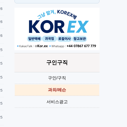
스
H
26
26
26
25
구인구직
25
구인/구직
25
과외/레슨
25
서비스광고
25
25