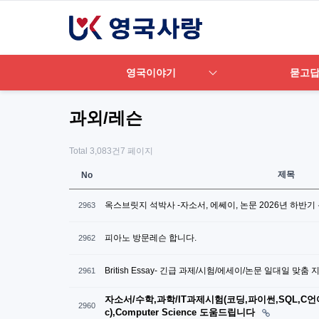
영국이야기
묻고
과외/레슨
Total 3,083건
7 페이지
제목
No
옥스브릿지 석박사 -자소서, 에쎄이, 논문 2026년 하반기
2963
피아노 방문레슨 합니다.
2962
British Essay- 긴급 과제/시험/에세이/논문 일대일 맞춤
2961
자소서/수학,과학/IT과제시험(코딩,파이썬,SQL,C언어,A
2960
c),Computer Science 도움드립니다