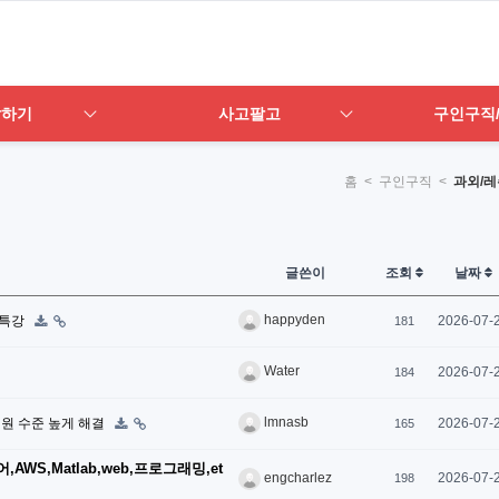
답하기
사고팔고
구인구직
홈
< 구인구직 <
과외/레
글쓴이
조회
날짜
happyden
 특강
2026-07-
181
Water
2026-07-
184
lmnasb
 지원 수준 높게 해결
2026-07-
165
WS,Matlab,web,프로그래밍,et
2026-07-
engcharlez
198