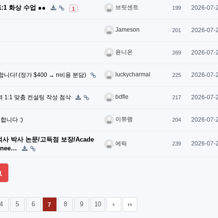
:1 화상 수업 ●●
브릿센트
2026-07-
199
1
Jameson
2026-07-
201
윤니온
2026-07-
269
luckycharmal
니다! (정가 $400 → n비용 분담)
2026-07-
225
bdfle
역 1:1 맞춤 컨설팅 작성 첨삭
2026-07-
217
이쮸랭
니다 :)
2026-07-
204
사 박사 논문/고득점 보장/Acade
2026-07-
에릭
239
inee…
4
5
6
8
9
10
7