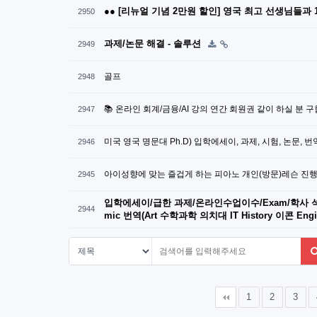
●● [리뉴얼 기념 2만원 할인] 영국 최고 선생님들과 1
2950
과제/논문 해결 - 솔루션
2949
골프
2948
📚 온라인 회계/금융/AI 강의 연간 회원권 같이 하실 분 구합
2947
미국 영국 명문대 Ph.D) 입학에세이, 과제, 시험, 논문, 번
2946
아이성향에 맞는 즐겁게 하는 피아노 개인(방문)레슨 진행합
2945
입학에세이/급한 과제/온라인수업이수/Exam/학사 석
2944
mic 번역(Art 수학과학 의치대 IT History 이콘 Eng
다음
맨끝
1
2
3