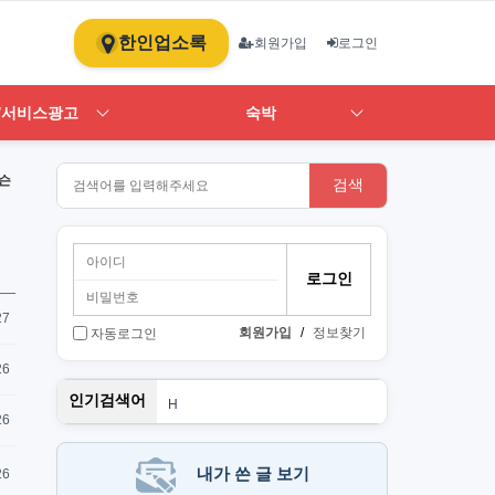
한인업소록
회원가입
로그인
/서비스광고
숙박
슨
검색
27
회원가입
/
정보찾기
자동로그인
26
스
인기검색어
H
1
26
ST
art
뉴몰
내가 쓴 글 보기
26
PT