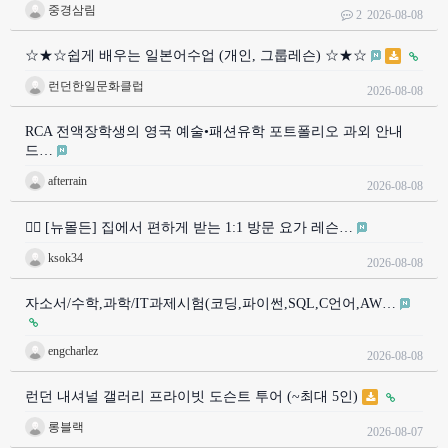
중경삼림
2
2026-08-08
☆★☆쉽게 배우는 일본어수업 (개인, 그룹레슨) ☆★☆
런던한일문화클럽
2026-08-08
RCA 전액장학생의 영국 예술•패션유학 포트폴리오 과외 안내
드…
afterrain
2026-08-08
🧘‍♀️ [뉴몰든] 집에서 편하게 받는 1:1 방문 요가 레슨…
ksok34
2026-08-08
자소서/수학,과학/IT과제시험(코딩,파이썬,SQL,C언어,AW…
engcharlez
2026-08-08
런던 내셔널 갤러리 프라이빗 도슨트 투어 (~최대 5인)
롱블랙
2026-08-07