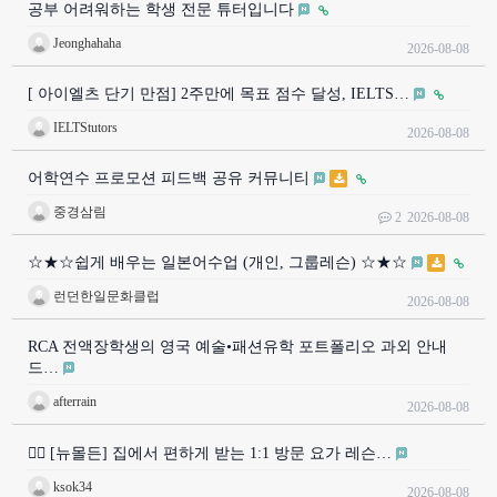
공부 어려워하는 학생 전문 튜터입니다
Jeonghahaha
2026-08-08
[ 아이엘츠 단기 만점] 2주만에 목표 점수 달성, IELTS…
IELTStutors
2026-08-08
어학연수 프로모션 피드백 공유 커뮤니티
중경삼림
2
2026-08-08
☆★☆쉽게 배우는 일본어수업 (개인, 그룹레슨) ☆★☆
런던한일문화클럽
2026-08-08
RCA 전액장학생의 영국 예술•패션유학 포트폴리오 과외 안내
드…
afterrain
2026-08-08
🧘‍♀️ [뉴몰든] 집에서 편하게 받는 1:1 방문 요가 레슨…
ksok34
2026-08-08