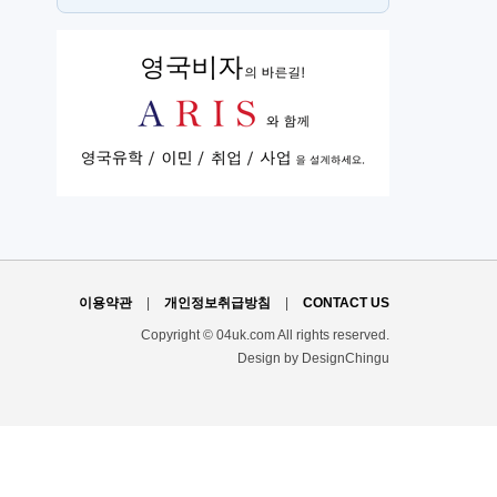
뉴몰든
h
이용약관
|
개인정보취급방침
|
CONTACT US
Copyright © 04uk.com All rights reserved.
Design by DesignChingu