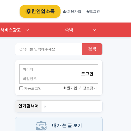
한인업소록
회원가입
로그인
/서비스광고
숙박
검색
회원가입
/
정보찾기
자동로그인
뉴몰든
인기검색어
h
1
st
art
PT
내가 쓴 글 보기
단기