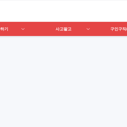
답하기
사고팔고
구인구직