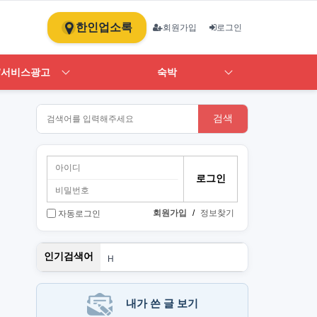
한인업소록
회원가입
로그인
/서비스광고
숙박
검색
회원가입
/
정보찾기
자동로그인
스
인기검색어
H
1
ST
art
뉴몰
내가 쓴 글 보기
PT