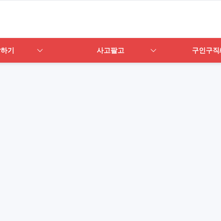
답하기
사고팔고
구인구직