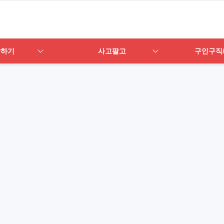
답하기
사고팔고
구인구직