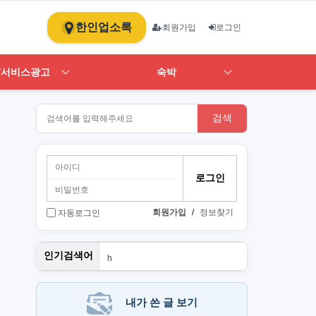
한인업소록
회원가입
로그인
/서비스광고
숙박
검색
회원가입
/
정보찾기
자동로그인
뉴몰든
인기검색어
h
1
st
PT
art
내가 쓴 글 보기
단기