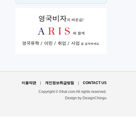
뉴몰든
h
이용약관
|
개인정보취급방침
|
CONTACT US
Copyright © 04uk.com All rights reserved.
Design by DesignChingu