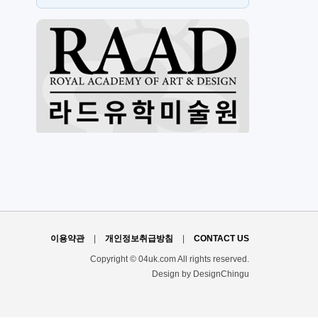
스
H
이용약관
|
개인정보취급방침
|
CONTACT US
Copyright © 04uk.com All rights reserved.
Design by DesignChingu