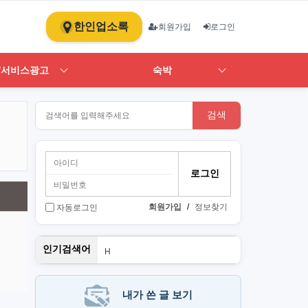
한인업소록
회원가입
로그인
/서비스광고
숙박
검색
회원가입
/
정보찾기
자동로그인
스
인기검색어
H
1
ST
art
뉴몰
내가 쓴 글 보기
PT