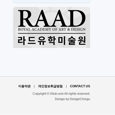
뉴몰
h
이용약관
|
개인정보취급방침
|
CONTACT US
Copyright © 04uk.com All rights reserved.
Design by DesignChingu