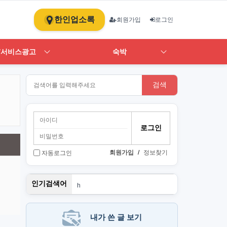
한인업소록
회원가입
로그인
/서비스광고
숙박
검색
회원가입
/
정보찾기
자동로그인
뉴몰
인기검색어
h
1
st
art
PT
내가 쓴 글 보기
단기