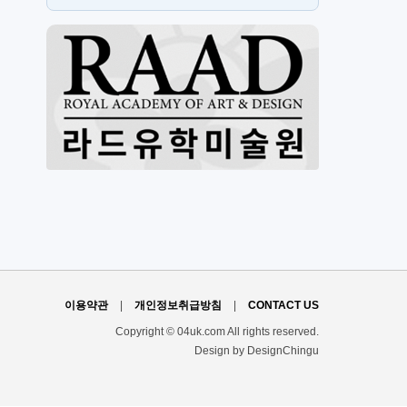
스
H
이용약관
|
개인정보취급방침
|
CONTACT US
Copyright © 04uk.com All rights reserved.
Design by DesignChingu