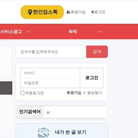
한인업소록
회원가입
로그인
/서비스광고
숙박
검색
회원가입
/
정보찾기
자동로그인
스
인기검색어
H
1
ST
art
뉴몰
내가 쓴 글 보기
PT