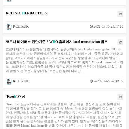
KCLINIC
H
ERBAL TOP 50
KClinicUK
2021-09-15 21:17:14
코로나 바이러스 진단기준-* W
H
O 홈페이지 local transmission 참조
코로나 바이러스 진단기준 1) 조사대상 유증상자(Patient Under Investigation, PUI) -
의사의 소견에 따라 원인미상폐렴 등 코로나19가 의심되는 자 - 중국(홍콩, 마카오 포
함)등 코로나바이러스감염증-19 지역 전파 국가*를 방문한 후 14일이내에 발열 또
는 호흡기증상(기침, 호흡곤란 등)이 나타난 자 * WHO 홈페이지 local transmission 참
조 - 코로나바이러스감염증-19 국내 집단발생과 역학적 연관성이 있으며, 14일 이내
에 발열 또는 호흡기증상(기침, 호흡곤란 등)이 나타난…
KClinicUK
2020-03-05 20:30:32
‘Koot
h
’와 꿈
‘Kooth’와 꿈영국에서는 간호학과를 정할 때, 성인, 아동, 정신과 등 간호 분야를 미
리 정하고 학업을 한다. 그 만큼 정신과 즉, Mental과 관련된 질병들이 점점 늘어나고
있다. 인종, 세대, 성별 등 소통에 대한 문제점이 많아지고 있는 지금 이 디지털 시대
에 정신건강 문제는 중요한 화두이다. 특히 자살 충동이나 우울증, 불안 등으로 급히
상담 받기 원하는 경우에는 진료를 받기가 쉽지 않다. 많게는 1년이상을 기다려야 N
HS를 통한 Mental healthcare를 받을 수 있기 때문이다. 이런 문제를 해결하기 위해 N