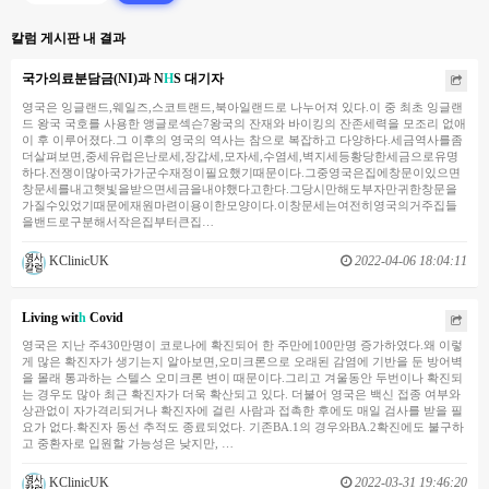
칼럼 게시판 내 결과
국가의료분담금(NI)과 N
H
S 대기자
영국은 잉글랜드,웨일즈,스코트랜드,북아일랜드로 나누어져 있다.이 중 최초 잉글랜
드 왕국 국호를 사용한 앵글로섹슨7왕국의 잔재와 바이킹의 잔존세력을 모조리 없애
이 후 이루어졌다.그 이후의 영국의 역사는 참으로 복잡하고 다양하다.세금역사를좀
더살펴보면,중세유럽은난로세,장갑세,모자세,수염세,벽지세등황당한세금으로유명
하다.전쟁이많아국가가군수재정이필요했기때문이다.그중영국은집에창문이있으면
창문세를내고햇빛을받으면세금을내야했다고한다.그당시만해도부자만귀한창문을
가질수있었기때문에재원마련이용이한모양이다.이창문세는여전히영국의거주집들
을밴드로구분해서작은집부터큰집…
KClinicUK
2022-04-06 18:04:11
Living wit
h
Covid
영국은 지난 주430만명이 코로나에 확진되어 한 주만에100만명 증가하였다.왜 이렇
게 많은 확진자가 생기는지 알아보면,오미크론으로 오래된 감염에 기반을 둔 방어벽
을 몰래 통과하는 스텔스 오미크론 변이 때문이다.그리고 겨울동안 두번이나 확진되
는 경우도 많아 최근 확진자가 더욱 확산되고 있다. 더불어 영국은 백신 접종 여부와
상관없이 자가격리되거나 확진자에 걸린 사람과 접촉한 후에도 매일 검사를 받을 필
요가 없다.확진자 동선 추적도 종료되었다. 기존BA.1의 경우와BA.2확진에도 불구하
고 중환자로 입원할 가능성은 낮지만, …
KClinicUK
2022-03-31 19:46:20