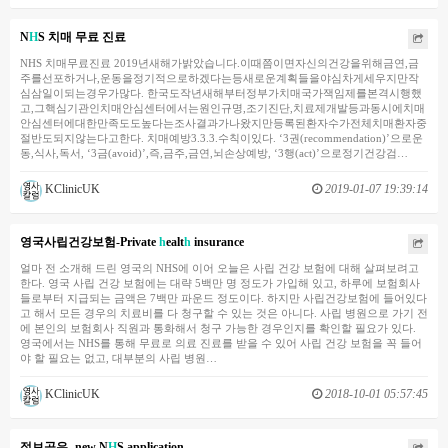
N
H
S 치매 무료 진료
NHS 치매무료진료 2019년새해가밝았습니다.이때쯤이면자신의건강을위해금연,금
주를선포하거나,운동을정기적으로하겠다는등새로운계획들을야심차게세우지만작
심삼일이되는경우가많다. 한국도작년새해부터정부가치매국가잭임제를본격시행했
고,그핵심기관인치매안심센터에서는원인규명,조기진단,치료제개발등과동시에치매
안심센터에대한만족도도높다는조사결과가나왔지만등록된환자수가전체치매환자중
절반도되지않는다고한다. 치매예방3.3.3.수칙이있다. ‘3권(recommendation)’으로운
동,식사,독서, ‘3금(avoid)’,즉,금주,금연,뇌손상예방, ‘3행(act)’으로정기건강검…
KClinicUK
2019-01-07 19:39:14
영국사립건강보험-Private
h
ealt
h
insurance
얼마 전 소개해 드린 영국의 NHS에 이어 오늘은 사립 건강 보험에 대해 살펴보려고
한다. 영국 사립 건강 보험에는 대략 5백만 명 정도가 가입해 있고, 하루에 보험회사
들로부터 지급되는 금액은 7백만 파운드 정도이다. 하지만 사립건강보험에 들어있다
고 해서 모든 경우의 치료비를 다 청구할 수 있는 것은 아니다. 사립 병원으로 가기 전
에 본인의 보험회사 직원과 통화해서 청구 가능한 경우인지를 확인할 필요가 있다.
영국에서는 NHS를 통해 무료로 의료 진료를 받을 수 있어 사립 건강 보험을 꼭 들어
야 할 필요는 없고, 대부분의 사립 병원…
KClinicUK
2018-10-01 05:57:45
정보공유- new N
H
S application