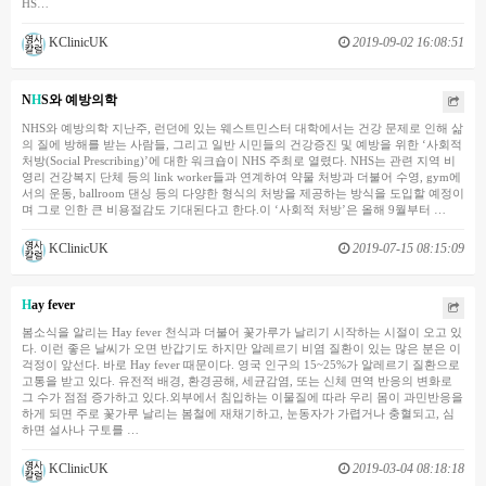
HS…
KClinicUK
2019-09-02 16:08:51
N
H
S와 예방의학
NHS와 예방의학 지난주, 런던에 있는 웨스트민스터 대학에서는 건강 문제로 인해 삶
의 질에 방해를 받는 사람들, 그리고 일반 시민들의 건강증진 및 예방을 위한 ‘사회적
처방(Social Prescribing)’에 대한 워크숍이 NHS 주최로 열렸다. NHS는 관련 지역 비
영리 건강복지 단체 등의 link worker들과 연계하여 약물 처방과 더불어 수영, gym에
서의 운동, ballroom 댄싱 등의 다양한 형식의 처방을 제공하는 방식을 도입할 예정이
며 그로 인한 큰 비용절감도 기대된다고 한다.이 ‘사회적 처방’은 올해 9월부터 …
KClinicUK
2019-07-15 08:15:09
H
ay fever
봄소식을 알리는 Hay fever 천식과 더불어 꽃가루가 날리기 시작하는 시절이 오고 있
다. 이런 좋은 날씨가 오면 반갑기도 하지만 알레르기 비염 질환이 있는 많은 분은 이
걱정이 앞선다. 바로 Hay fever 때문이다. 영국 인구의 15~25%가 알레르기 질환으로
고통을 받고 있다. 유전적 배경, 환경공해, 세균감염, 또는 신체 면역 반응의 변화로
그 수가 점점 증가하고 있다.외부에서 침입하는 이물질에 따라 우리 몸이 과민반응을
하게 되면 주로 꽃가루 날리는 봄철에 재채기하고, 눈동자가 가렵거나 충혈되고, 심
하면 설사나 구토를 …
KClinicUK
2019-03-04 08:18:18