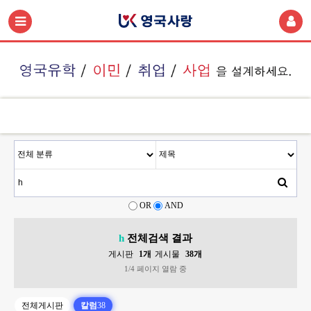
OR
AND
h
전체검색 결과
게시판
1개
게시물
38개
1/4 페이지 열람 중
전체게시판
칼럼
38