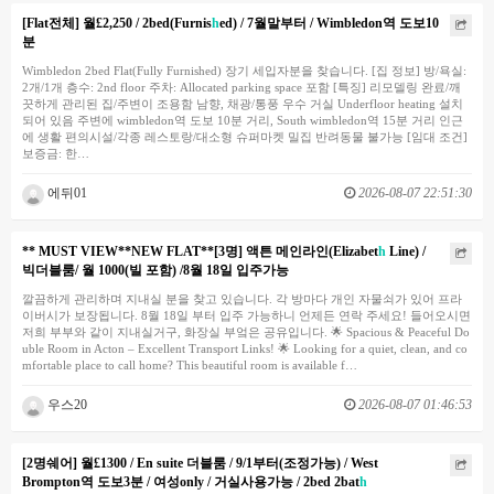
[Flat전체] 월£2,250 / 2bed(Furnis
h
ed) / 7월말부터 / Wimbledon역 도보10
분
Wimbledon 2bed Flat(Fully Furnished) 장기 세입자분을 찾습니다. [집 정보] 방/욕실:
2개/1개 층수: 2nd floor 주차: Allocated parking space 포함 [특징] 리모델링 완료/깨
끗하게 관리된 집/주변이 조용함 남향, 채광/통풍 우수 거실 Underfloor heating 설치
되어 있음 주변에 wimbledon역 도보 10분 거리, South wimbledon역 15분 거리 인근
에 생활 편의시설/각종 레스토랑/대소형 슈퍼마켓 밀집 반려동물 불가능 [임대 조건]
보증금: 한…
에뒤01
2026-08-07 22:51:30
** MUST VIEW**NEW FLAT**[3명] 액튼 메인라인(Elizabet
h
Line) /
빅더블룸/ 월 1000(빌 포함) /8월 18일 입주가능
깔끔하게 관리하며 지내실 분을 찾고 있습니다. 각 방마다 개인 자물쇠가 있어 프라
이버시가 보장됩니다. 8월 18일 부터 입주 가능하니 언제든 연락 주세요! 들어오시면
저희 부부와 같이 지내실거구, 화장실 부엌은 공유입니다. 🌟 Spacious & Peaceful Do
uble Room in Acton – Excellent Transport Links! 🌟 Looking for a quiet, clean, and co
mfortable place to call home? This beautiful room is available f…
우스20
2026-08-07 01:46:53
[2명쉐어] 월£1300 / En suite 더블룸 / 9/1부터(조정가능) / West
Brompton역 도보3분 / 여성only / 거실사용가능 / 2bed 2bat
h