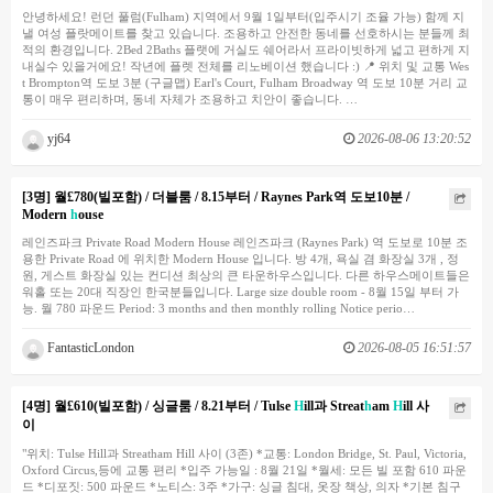
안녕하세요! 런던 풀럼(Fulham) 지역에서 9월 1일부터(입주시기 조율 가능) 함께 지
낼 여성 플랏메이트를 찾고 있습니다. 조용하고 안전한 동네를 선호하시는 분들께 최
적의 환경입니다. 2Bed 2Baths 플랫에 거실도 쉐어라서 프라이빗하게 넓고 편하게 지
내실수 있을거에요! 작년에 플렛 전체를 리노베이션 했습니다 :) 📍 위치 및 교통 Wes
t Brompton역 도보 3분 (구글맵) Earl's Court, Fulham Broadway 역 도보 10분 거리 교
통이 매우 편리하며, 동네 자체가 조용하고 치안이 좋습니다. …
yj64
2026-08-06 13:20:52
[3명] 월£780(빌포함) / 더블룸 / 8.15부터 / Raynes Park역 도보10분 /
Modern
h
ouse
레인즈파크 Private Road Modern House 레인즈파크 (Raynes Park) 역 도보로 10분 조
용한 Private Road 에 위치한 Modern House 입니다. 방 4개, 욕실 겸 화장실 3개 , 정
원, 게스트 화장실 있는 컨디션 최상의 큰 타운하우스입니다. 다른 하우스메이트들은
워홀 또는 20대 직장인 한국분들입니다. Large size double room - 8월 15일 부터 가
능. 월 780 파운드 Period: 3 months and then monthly rolling Notice perio…
FantasticLondon
2026-08-05 16:51:57
[4명] 월£610(빌포함) / 싱글룸 / 8.21부터 / Tulse
H
ill과 Streat
h
am
H
ill 사
이
"위치: Tulse Hill과 Streatham Hill 사이 (3존) *교통: London Bridge, St. Paul, Victoria,
Oxford Circus,등에 교통 편리 *입주 가능일 : 8월 21일 *월세: 모든 빌 포함 610 파운
드 *디포짓: 500 파운드 *노티스: 3주 *가구: 싱글 침대, 옷장 책상, 의자 *기본 침구