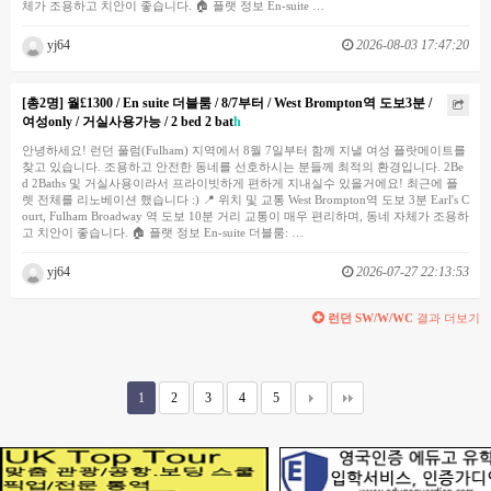
체가 조용하고 치안이 좋습니다. 🏠 플랫 정보 En-suite …
yj64
2026-08-03 17:47:20
[총2명] 월£1300 / En suite 더블룸 / 8/7부터 / West Brompton역 도보3분 /
여성only / 거실사용가능 / 2 bed 2 bat
h
안녕하세요! 런던 풀럼(Fulham) 지역에서 8월 7일부터 함께 지낼 여성 플랏메이트를
찾고 있습니다. 조용하고 안전한 동네를 선호하시는 분들께 최적의 환경입니다. 2Be
d 2Baths 및 거실사용이라서 프라이빗하게 편하게 지내실수 있을거에요! 최근에 플
렛 전체를 리노베이션 했습니다 :) 📍 위치 및 교통 West Brompton역 도보 3분 Earl's C
ourt, Fulham Broadway 역 도보 10분 거리 교통이 매우 편리하며, 동네 자체가 조용하
고 치안이 좋습니다. 🏠 플랫 정보 En-suite 더블룸: …
yj64
2026-07-27 22:13:53
런던 SW/W/WC
결과 더보기
1
2
3
4
5