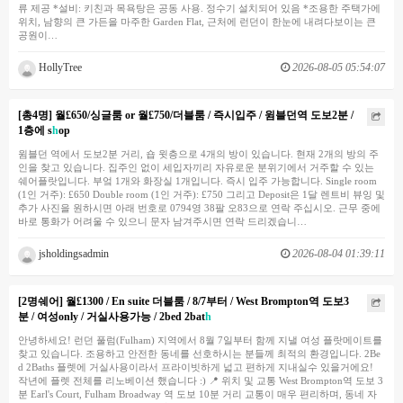
류 제공 *설비: 키친과 목욕탕은 공동 사용. 정수기 설치되어 있음 *조용한 주택가에
위치, 남향의 큰 가든을 마주한 Garden Flat, 근처에 런던이 한눈에 내려다보이는 큰
공원이…
HollyTree
2026-08-05 05:54:07
[총4명] 월£650/싱글룸 or 월£750/더블룸 / 즉시입주 / 윔블던역 도보2분 /
1층에 s
h
op
윔블던 역에서 도보2분 거리, 숍 윗층으로 4개의 방이 있습니다. 현재 2개의 방의 주
인을 찾고 있습니다. 집주인 없이 세입자끼리 자유로운 분위기에서 거주할 수 있는
쉐어플랏입니다. 부엌 1개와 화장실 1개입니다. 즉시 입주 가능합니다. Single room
(1인 거주): £650 Double room (1인 거주): £750 그리고 Deposit은 1달 렌트비 뷰잉 및
추가 사진을 원하시면 아래 번호로 0794영 38팔 오83으로 연락 주십시오. 근무 중에
바로 통화가 어려울 수 있으니 문자 남겨주시면 연락 드리겠습니…
jsholdingsadmin
2026-08-04 01:39:11
[2명쉐어] 월£1300 / En suite 더블룸 / 8/7부터 / West Brompton역 도보3
분 / 여성only / 거실사용가능 / 2bed 2bat
h
안녕하세요! 런던 풀럼(Fulham) 지역에서 8월 7일부터 함께 지낼 여성 플랏메이트를
찾고 있습니다. 조용하고 안전한 동네를 선호하시는 분들께 최적의 환경입니다. 2Be
d 2Baths 플렛에 거실사용이라서 프라이빗하게 넓고 편하게 지내실수 있을거에요!
작년에 플렛 전체를 리노베이션 했습니다 :) 📍 위치 및 교통 West Brompton역 도보 3
분 Earl's Court, Fulham Broadway 역 도보 10분 거리 교통이 매우 편리하며, 동네 자