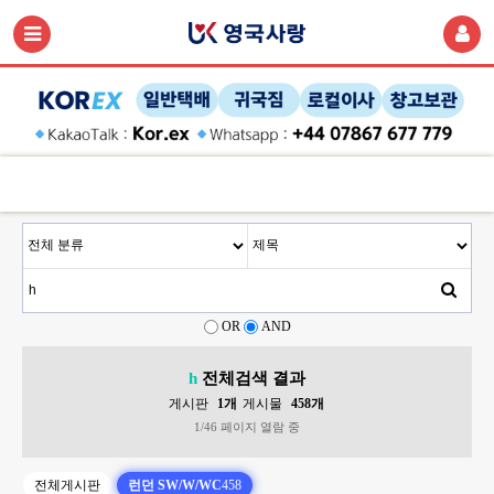
OR
AND
h
전체검색 결과
게시판
1개
게시물
458개
1/46 페이지 열람 중
전체게시판
런던 SW/W/WC
458