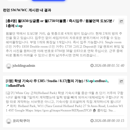
런던 SW/W/WC 게시판 내 결과
[총4명] 월£650/싱글룸 or 월£750/더블룸 / 즉시입주 / 윔블던역 도보2분 /
1층에 s
h
op
윔블던 역에서 도보2분 거리, 숍 윗층으로 4개의 방이 있습니다. 현재 2개의 방의 주
인을 찾고 있습니다. 집주인 없이 세입자끼리 자유로운 분위기에서 거주할 수 있는
쉐어플랏입니다. 부엌 1개와 화장실 1개입니다. 즉시 입주 가능합니다. Single room
(1인 거주): £650 Double room (1인 거주): £750 그리고 Deposit은 1달 렌트비 뷰잉 및
추가 사진을 원하시면 아래 번호로 0794영 38팔 오83으로 연락 주십시오. 근무 중에
바로 통화가 어려울 수 있으니 문자 남겨주시면 연락 드리겠습니…
jsholdingsadmin
2026-08-08 01:51:40
[1명] 학생 기숙사 주 £385 / Studio / 8.17(협의 가능) / S
h
ep
h
erdbus
h
,
H
ollandPark
[급구] White City 근처(Holland Park) 학생 기숙사 8월 중순~9월 초 단기 거주자 구합
니다! 올해 9월 7일까지 계약했는데 일찍 방을 빼게 되어서 대체세입자 구합니다! 저
랑 따로 계약하는 서브렛은 아니고, 기숙사랑 오피셜하게 직접 계약하시게 됩니다!
📍 위치: Holland Park, W11 (Yara Central Holland Park) 27 St Anns Road, London W1
1 4ST Google Maps: https://goo.gl/maps/4xmnsvMZPpanZFCi9 🏠 룸타입: Sta…
코리락쿠마
2026-08-08 00:10:15