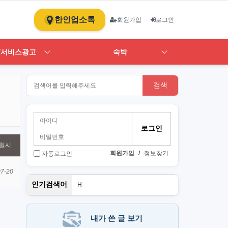
한인업소록
회원가입
로그인
/서비스광고
숙박
검색
일시
회원가입
/
정보찾기
자동로그인
07-20
PT
인기검색어
H
1
st
스
뉴몰
내가 쓴 글 보기
art