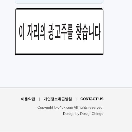
PT
H
이용약관
|
개인정보취급방침
|
CONTACT US
Copyright © 04uk.com All rights reserved.
Design by DesignChingu