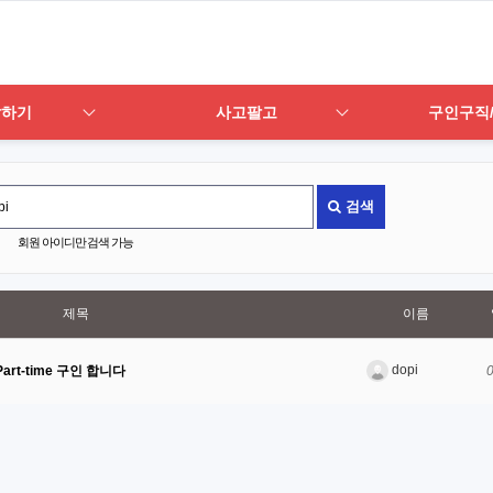
답하기
사고팔고
구인구직
검색
회원 아이디만 검색 가능
제목
이름
dopi
 Part-time 구인 합니다