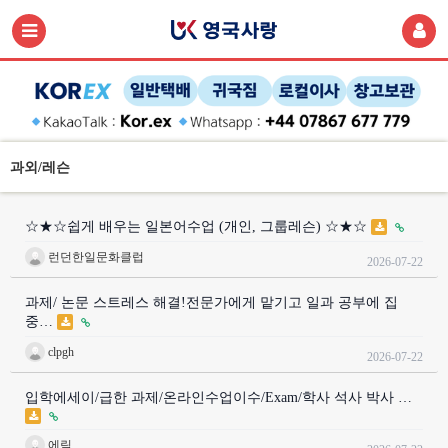
과외/레슨
☆★☆쉽게 배우는 일본어수업 (개인, 그룹레슨) ☆★☆
런던한일문화클럽
2026-07-22
과제/ 논문 스트레스 해결!전문가에게 맡기고 일과 공부에 집
중…
clpgh
2026-07-22
입학에세이/급한 과제/온라인수업이수/Exam/학사 석사 박사 …
에릭