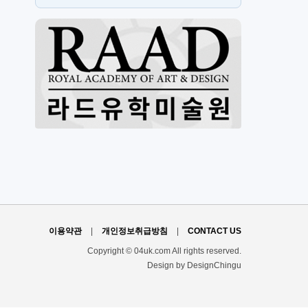
스
H
이용약관
|
개인정보취급방침
|
CONTACT US
Copyright © 04uk.com All rights reserved.
Design by DesignChingu