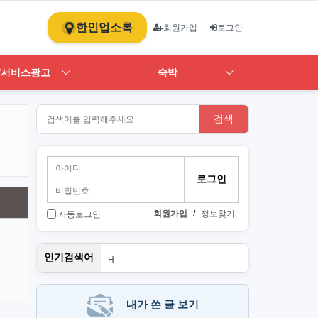
한인업소록
회원가입
로그인
/서비스광고
숙박
검색
회원가입
/
정보찾기
자동로그인
스
인기검색어
H
1
ST
art
뉴몰
내가 쓴 글 보기
PT