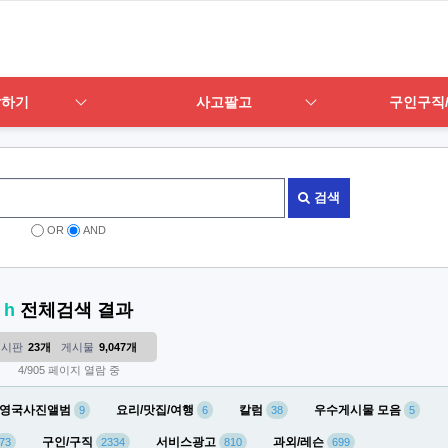
답하기
사고팔고
구인구직
검색
OR
AND
h
전체검색 결과
게시판
23개
게시물
9,047개
4/905 페이지 열람 중
영국사진앨범
요리/맛집/여행
칼럼
우수게시물 모음
9
6
38
5
구인/구직
서비스광고
과외/레슨
73
2334
810
699