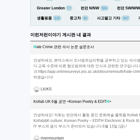
Greater London
런던 N/NW
런던 SW/W/
77
384
생활용품
중고차
사고팔고 기타
535
80
387
이런저런이야기 게시판 내 결과
H
ate Crime 관련 석사 논문 설문조사
안녕하세요, 본머스에서 조사범죄심리학을 공부하고 있는 석사생
다.교육 수준에 따른 혐오범죄에 대한 인식과 관련한 연구입니다.
크:https://app.onlinesurveys.jisc.ac.uk/s/bourn
하겠습니다!
LIUKS
Kollab UK 6월 공연 <Korean Poetry & EDIT
H
>
안녕하세요! 저희는 런던에서 활동 중인 문화예술 플랫폼 Kollab
Kollab&K-culture: Korean Poetry – EDITH Electr
IY 부스와 음식 부스가 준비되어 있습니다.6월 13일 (금) /
rivermountain