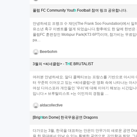
풀럼 FC Community Yout
h
Football 참여 링크 공유합니다.
안녕하세요 프랭크 수 재단(The Frank Soo Foundation)에
유소년 축구 이벤트를 열게 되었습니다.향후에도 한 달에 한번은
풀럼FC 훈련장인 Motspur Park(KT3 6PT)이며, 참가비는 무료입니다
pa…
Beerbohm
3월의 <씨네클럽> - T
H
E BRUTALIST
여러분 안녕하세요. ​알다 콜렉티브는 프랑스를 기반으로 아시아 
터 꾸준히 이어오고 있는 <씨네클럽>은 영화 속에 나타나는 아
여성 디아스포라 개인들인 ‘우리’에 대해 이야기 해보는 시간입니다.​
입니다.​« 브루탈리스트 »는 이민자의 경험을 …
aldacollective
[Brig
h
ton Dome] 한국무용공연 Dragons
다가오는 3월, 한국을 대표하는 안은미 안무가의 새로운 공연 Dra
을 한 무대에서 만날 수 있는 특별한 공연으로, 강인함과 희망,