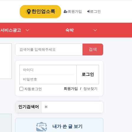
한인업소록
회원가입
로그인
/서비스광고
숙박
검색
회원가입
/
정보찾기
자동로그인
PT
인기검색어
H
1
st
스
뉴몰
내가 쓴 글 보기
art