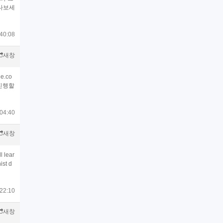
만나보세
40:08
새창
.co
 진행할
04:40
새창
l lear
ist d
22:10
새창