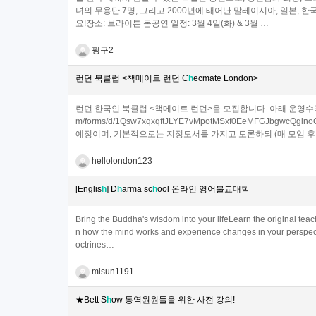
녀의 무용단 7명, 그리고 2000년에 태어난 말레이시아, 일본,
요!장소: 브라이튼 돔공연 일정: 3월 4일(화) & 3월 …
핑구2
런던 북클럽 <책메이트 런던 C
h
ecmate London>
런던 한국인 북클럽 <책메이트 런던>을 모집합니다. 아래 운영수칙 참조
m/forms/d/1Qsw7xqxqftJLYE7vMpotMSxf0EeMFGJbgw
예정이며, 기본적으로는 지정도서를 가지고 토론하되 (매 모임 후 다음
hellolondon123
[Englis
h
] D
h
arma sc
h
ool 온라인 영어불교대학
Bring the Buddha's wisdom into your lifeLearn the original t
n how the mind works and experience changes in your perspectiv
octrines…
misun1191
★Bett S
h
ow 통역원원들을 위한 사전 강의!