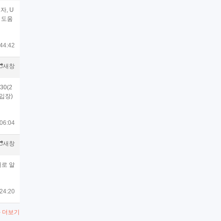
자, U
인 도움
44:42
새창
30(2
료입장)
06:04
새창
거로 알
24:20
 더보기