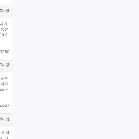
새창
아시아
 않은
10 S
07:50
새창
3년부
아시아
트 »
46:47
새창
및 의상
와 그