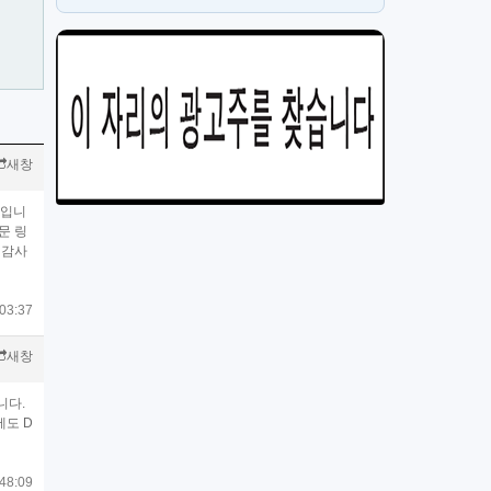
PT
H
새창
중입니
문 링
말 감사
03:37
새창
니다.
외에도 D
48:09