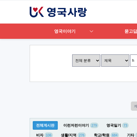
영국이야기
묻고
전체게시판
이런저런이야기
영국일기
279
73
비자
생활/지역
학교/학원
기타
106
276
684