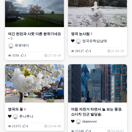
여긴 런던과 사뭇 다른 분위기네요
영국 눈사람
3
~
3
영국유학삼남매
유유대디
20127
4
21-01-10
3336
1
25-10-18
영국의 꽃
4
아침 자전거 타면서 늘 보는 풍경.
쇼디치 인근 빌딩숲.
루나루나
shanewest
21375
4
20-04-08
25248
9
19-10-02