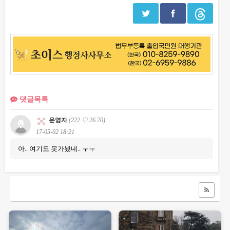
댓글목록
운영자
(222.♡.26.70)
17-05-02 18:21
아.. 여기도 못가봤네.. ㅜㅜ