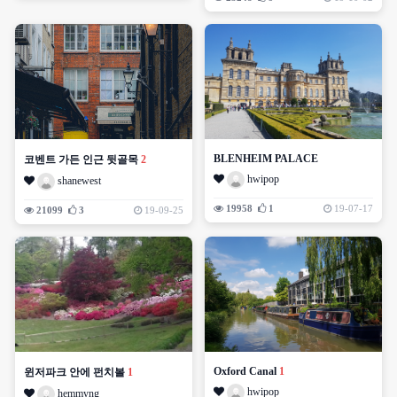
BLENHEIM PALACE
코벤트 가든 인근 뒷골목
2
hwipop
shanewest
19958
1
19-07-17
21099
3
19-09-25
Oxford Canal
1
윈저파크 안에 펀치볼
1
hwipop
hemmyng