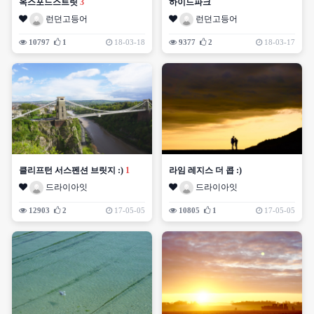
옥스포드스트릿
3
하이드파크
런던고등어
런던고등어
10797
1
18-03-18
9377
2
18-03-17
클리프턴 서스펜션 브릿지 :)
1
라임 레지스 더 콥 :)
드라이아잇
드라이아잇
12903
2
17-05-05
10805
1
17-05-05