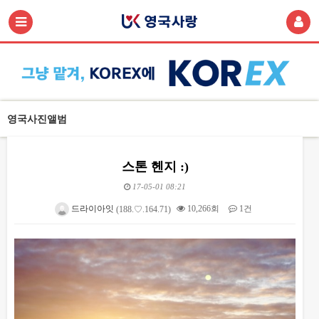
영국사진앨범
스톤 헨지 :)
17-05-01 08:21
드라이아잇
10,266회
1건
(188.♡.164.71)
본문