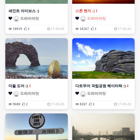
세인트 아이브스 :)
스톤 헨지 :)
1
드라이아잇
드라이아잇
10919
1
17-05-01
10267
1
17-05-01
더들 도어 :)
3
다트무어 국립공원 헤이터락 :)
4
드라이아잇
드라이아잇
9608
2
17-05-01
8267
1
17-05-01