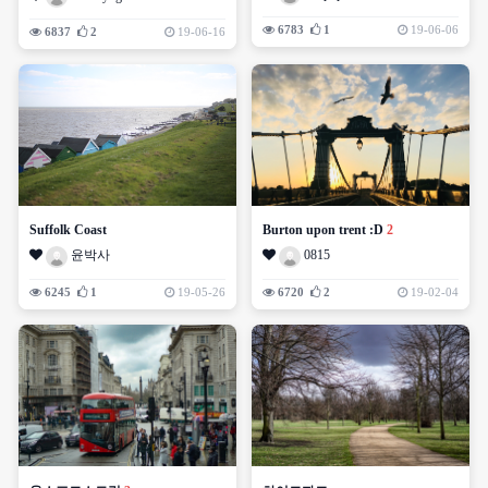
6783
1
19-06-06
6837
2
19-06-16
Suffolk Coast
Burton upon trent :D
2
윤박사
0815
6245
1
19-05-26
6720
2
19-02-04